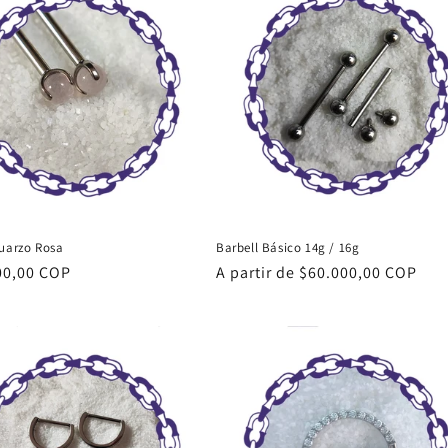
Cuarzo Rosa
Barbell Básico 14g / 16g
00,00 COP
Precio
A partir de $60.000,00 COP
al
habitual