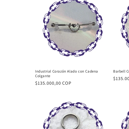
Industrial Corazón Alado con Cadena
Barbell 
Colgante
Precio
$135.0
Precio
$135.000,00 COP
habitu
habitual