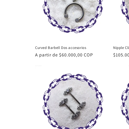
Curved Barbell Dos accesorios
Nipple Cl
Precio
A partir de $60.000,00 COP
Precio
$105.0
habitual
habitu