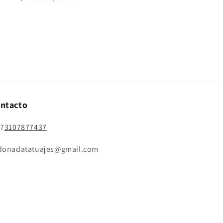
habitual
ntacto
57
3107877437
donadatatuajes@gmail.com