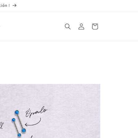
ción !
Iniciar
Carrito
sesión