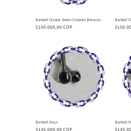
Barbell Cluster Siete Cristales Blancos
Barbell C
Precio
$150.000,00 COP
Precio
$150.0
habitual
habitu
Barbell Onyx
Barbell O
Precio
$135.000,00 COP
Precio
$135.0