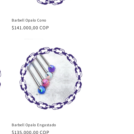
Barbell Opalo Cono
Precio
$141.000,00 COP
habitual
Barbell Opalo Engastado
Precio
$135.000,00 COP