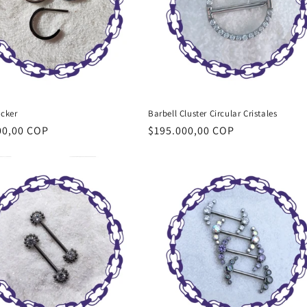
icker
Barbell Cluster Circular Cristales
00,00 COP
Precio
$195.000,00 COP
al
habitual