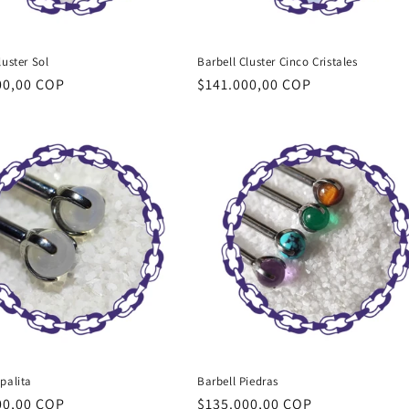
luster Sol
Barbell Cluster Cinco Cristales
00,00 COP
Precio
$141.000,00 COP
al
habitual
palita
Barbell Piedras
00,00 COP
Precio
$135.000,00 COP