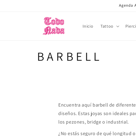
Ir
Agenda A
directamente
al contenido
Inicio
Tattoo
Pierc
C
B A R B E L L
o
l
e
Encuentra aquí barbell de diferente
diseños. Estas joyas son ideales pa
c
los pezones, bridge o industrial.
c
¿No estás seguro de qué longitud o 