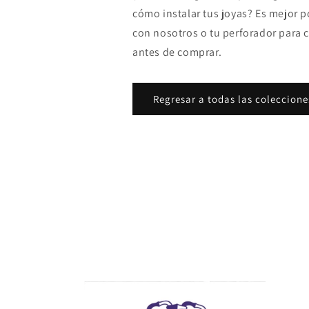
cómo instalar tus joyas? Es mejor 
i
con nosotros o tu perforador para 
antes de comprar.
ó
n
Regresar a todas las coleccione
: