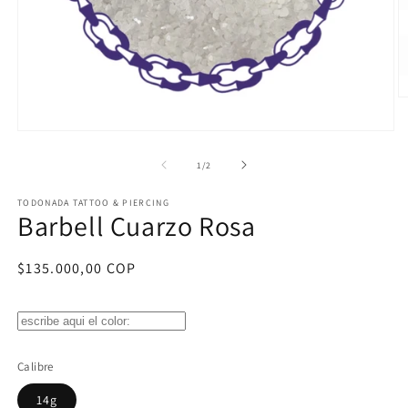
Ab
e
m
Abrir
2
elemento
e
multimedia
de
1
/
2
u
1
v
en
m
TODONADA TATTOO & PIERCING
una
Barbell Cuarzo Rosa
ventana
modal
Precio
$135.000,00 COP
habitual
Calibre
14g