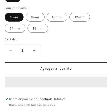
Longitud Barbell
6mm
8mm
10mm
12mm
14mm
16mm
Cantidad
Reducir
Aumentar
cantidad
cantidad
para
para
Barbell
Barbell
Agregar al carrito
Cuarzo
Cuarzo
Rosa
Rosa
Retiro disponible en
TodoNada Tatuajes
Normalmente está listo en 5 días o más