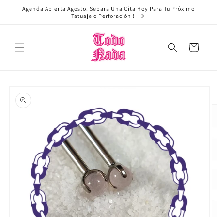
Ir
Agenda Abierta Agosto. Separa Una Cita Hoy Para Tu Próximo
directamente
Tatuaje o Perforación !
al contenido
Carrito
Ir
directamente
a la
información
del producto