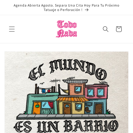
Ir
Agenda Abierta Agosto. Separa Una Cita Hoy Para Tu Próximo
directamente
Tatuaje o Perforación !
al contenido
Carrito