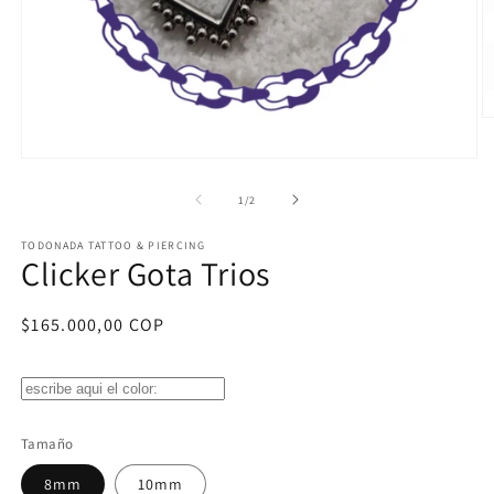
Ab
e
m
Abrir
2
elemento
e
multimedia
de
1
/
2
u
1
v
en
m
TODONADA TATTOO & PIERCING
una
Clicker Gota Trios
ventana
modal
Precio
$165.000,00 COP
habitual
Tamaño
8mm
10mm