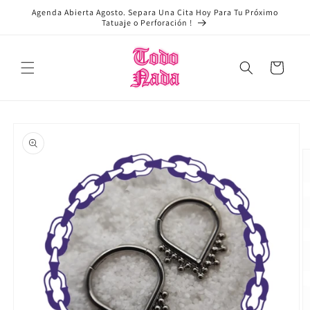
Ir
Agenda Abierta Agosto. Separa Una Cita Hoy Para Tu Próximo
directamente
Tatuaje o Perforación !
al contenido
Carrito
Ir
directamente
a la
información
del producto