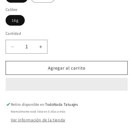
Calibre
16g
Cantidad
Reducir
Aumentar
cantidad
cantidad
para
para
Clicker
Clicker
Agregar al carrito
Gota
Gota
Trios
Trios
Retiro disponible en
TodoNada Tatuajes
Normalmente está listo en 5 días o más
Ver información de la tienda