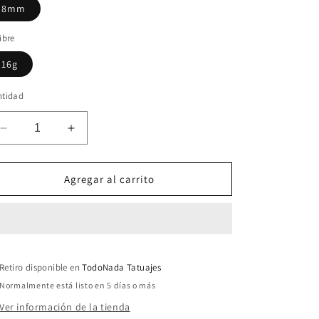
8mm
ibre
16g
ntidad
Reducir
Aumentar
cantidad
cantidad
para
para
Clicker
Clicker
Agregar al carrito
Rombo
Rombo
Dos
Dos
Líneas
Líneas
Retiro disponible en
TodoNada Tatuajes
Normalmente está listo en 5 días o más
Ver información de la tienda