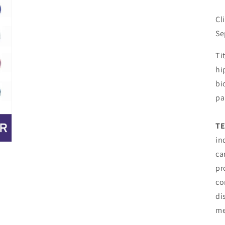
Cl
Se
Ti
hi
bi
pa
TE
in
ca
pr
co
di
me