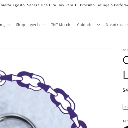
bierta Agosto. Separa Una Cita Hoy Para Tu Próximo Tatuaje o Perfora
ing
Shop Joyería
TNT Merch
Cuidados
Nosotros
TO
L
Pr
$
ha
Ta