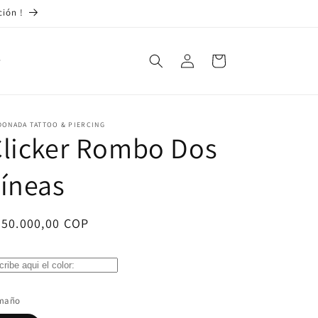
ción !
Iniciar
Carrito
sesión
DONADA TATTOO & PIERCING
Clicker Rombo Dos
íneas
ecio
450.000,00 COP
bitual
maño