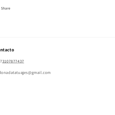
Share
ntacto
57
3107877437
donadatatuajes@gmail.com