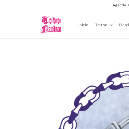
Ir
Agenda A
directamente
al contenido
Inicio
Tattoo
Pierc
Ir
directamente
a la
información
del producto