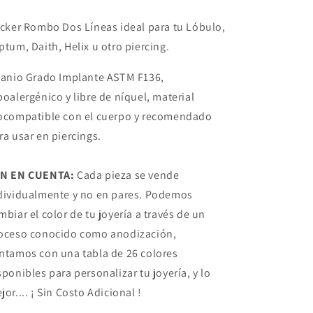
icker Rombo Dos Líneas ideal para tu Lóbulo,
ptum, Daith, Helix u otro piercing.
tanio Grado Implante ASTM F136,
poalergénico y libre de níquel, material
ocompatible con el cuerpo y recomendado
ra usar en piercings.
N EN CUENTA:
Cada pieza se vende
dividualmente y no en pares. Podemos
mbiar el color de tu joyería a través de un
oceso conocido como anodización,
ntamos con una tabla de 26 colores
sponibles para personalizar tu joyería, y lo
jor.... ¡ Sin Costo Adicional !