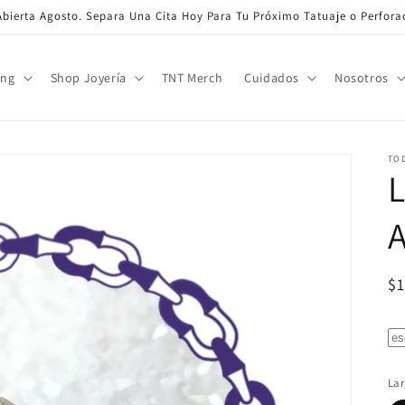
bierta Agosto. Separa Una Cita Hoy Para Tu Próximo Tatuaje o Perfora
ing
Shop Joyería
TNT Merch
Cuidados
Nosotros
TO
L
A
Pr
$
ha
Lar