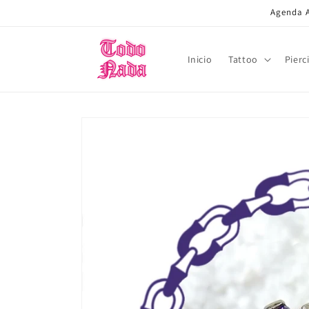
Ir
Agenda A
directamente
al contenido
Inicio
Tattoo
Pierc
Ir
directamente
a la
información
del producto