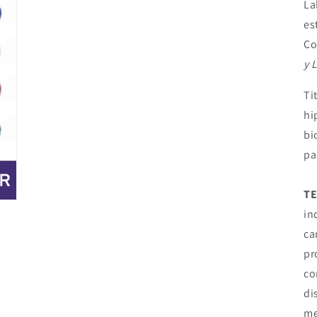
La
es
Co
y 
Ti
hi
bi
pa
TE
in
ca
pr
co
di
me