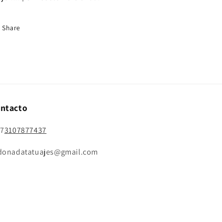
Share
ntacto
57
3107877437
donadatatuajes@gmail.com