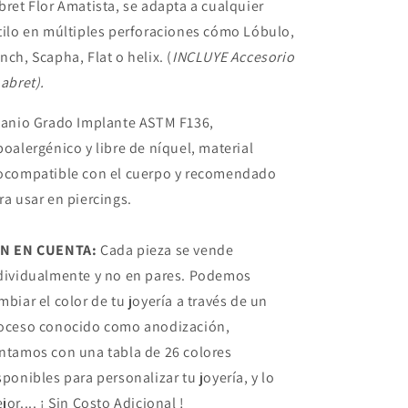
bret Flor Amatista, se adapta a cualquier
tilo en múltiples perforaciones cómo Lóbulo,
nch, Scapha, Flat o helix. (
INCLUYE
Accesorio
Labret).
tanio Grado Implante ASTM F136,
poalergénico y libre de níquel, material
ocompatible con el cuerpo y recomendado
ra usar en piercings.
N EN CUENTA:
Cada pieza se vende
dividualmente y no en pares. Podemos
mbiar el color de tu joyería a través de un
oceso conocido como anodización,
ntamos con una tabla de 26 colores
sponibles para personalizar tu joyería, y lo
jor.... ¡ Sin Costo Adicional !