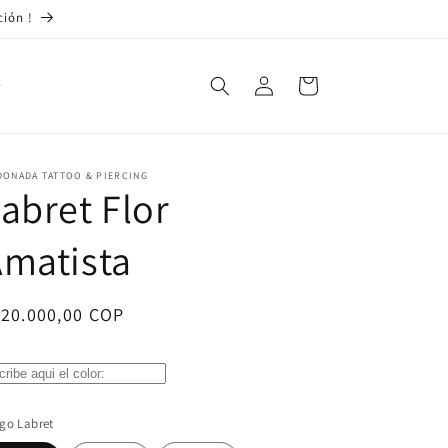
ción !
Iniciar
Carrito
sesión
DONADA TATTOO & PIERCING
abret Flor
matista
ecio
120.000,00 COP
bitual
go Labret