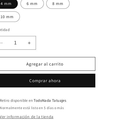
4 mm
6 mm
8 mm
10 mm
ntidad
Reducir
Aumentar
cantidad
cantidad
para
para
Labret
Labret
Agregar al carrito
Flor
Flor
Amatista
Amatista
Comprar ahora
Retiro disponible en
TodoNada Tatuajes
Normalmente está listo en 5 días o más
Ver información de la tienda