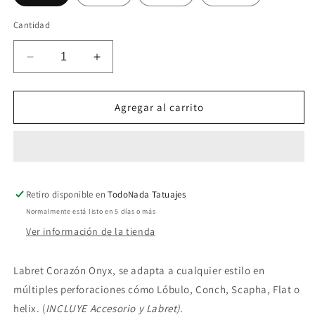
Cantidad
Reducir
Aumentar
cantidad
cantidad
para
para
Labret
Labret
Agregar al carrito
Corazón
Corazón
Onyx
Onyx
Retiro disponible en
TodoNada Tatuajes
Normalmente está listo en 5 días o más
Ver información de la tienda
Labret Corazón Onyx, se adapta a cualquier estilo en
múltiples perforaciones cómo Lóbulo, Conch, Scapha, Flat o
helix. (
INCLUYE
Accesorio y Labret).