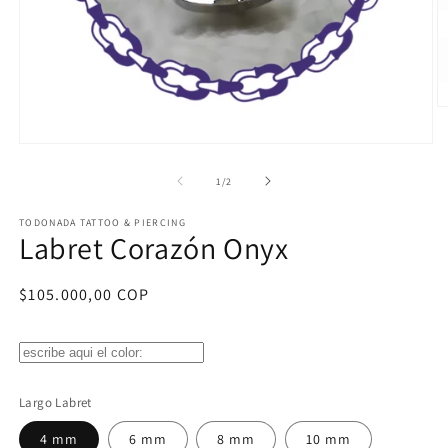
Ab
e
m
Abrir
2
elemento
e
multimedia
de
1
/
2
u
1
v
en
m
TODONADA TATTOO & PIERCING
una
Labret Corazón Onyx
ventana
modal
Precio
$105.000,00 COP
habitual
Largo Labret
4 mm
6 mm
8 mm
10 mm