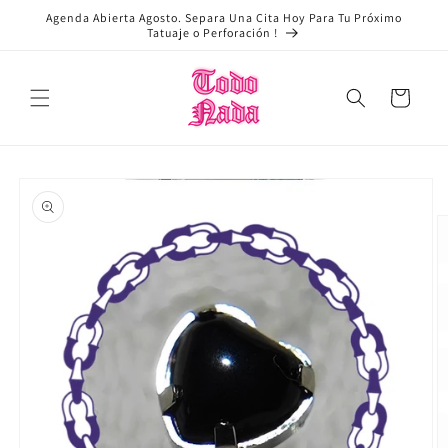
Ir
Agenda Abierta Agosto. Separa Una Cita Hoy Para Tu Próximo
directamente
Tatuaje o Perforación !
al contenido
Carrito
Ir
directamente
a la
información
del producto