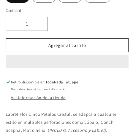
Cantidad
Reducir
Aumentar
cantidad
cantidad
para
para
Labret
Labret
Agregar al carrito
Flor
Flor
Cinco
Cinco
Petalos
Petalos
Cristal
Cristal
Retiro disponible en
TodoNada Tatuajes
Normalmente está listo en 5 días o más
Ver información de la tienda
Labret Flor Cinco Petalos Cristal, se adapta a cualquier
estilo en múltiples perforaciones cómo Lóbulo, Conch,
Scapha, Flat o helix. (
INCLUYE
Accesorio y Labret).