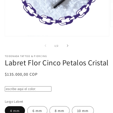
Ab
e
m
Abrir
2
elemento
e
multimedia
de
1
/
2
u
1
v
en
m
TODONADA TATTOO & PIERCING
una
Labret Flor Cinco Petalos Cristal
ventana
modal
Precio
$135.000,00 COP
habitual
Largo Labret
4 mm
6 mm
8 mm
10 mm