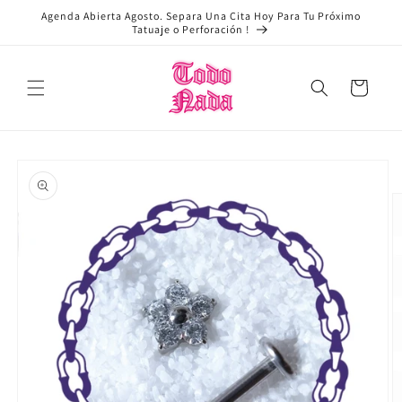
Ir
Agenda Abierta Agosto. Separa Una Cita Hoy Para Tu Próximo
directamente
Tatuaje o Perforación !
al contenido
Carrito
Ir
directamente
a la
información
del producto