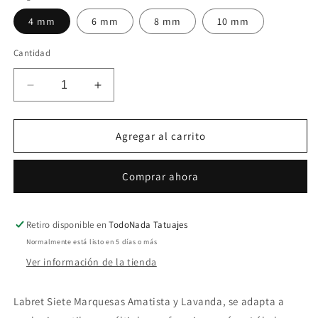
4 mm
6 mm
8 mm
10 mm
Cantidad
Reducir
Aumentar
cantidad
cantidad
para
para
Labret
Labret
Agregar al carrito
Siete
Siete
Marquesas
Marquesas
Comprar ahora
Amatista
Amatista
y
y
Lavanda
Lavanda
Retiro disponible en
TodoNada Tatuajes
Normalmente está listo en 5 días o más
Ver información de la tienda
Labret Siete Marquesas Amatista y Lavanda, se adapta a