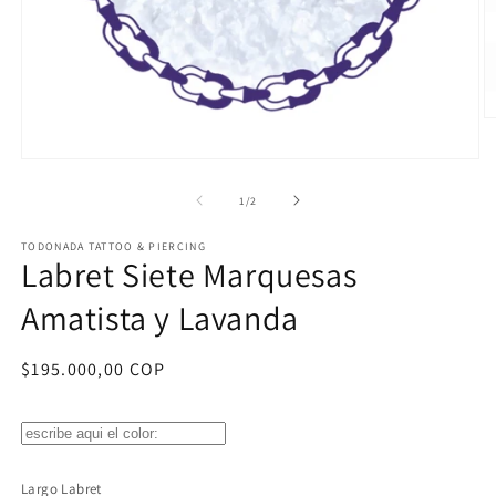
Ab
e
m
Abrir
2
elemento
e
multimedia
de
1
/
2
u
1
v
en
m
TODONADA TATTOO & PIERCING
una
Labret Siete Marquesas
ventana
modal
Amatista y Lavanda
Precio
$195.000,00 COP
habitual
Largo Labret